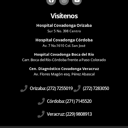
a
n
o
c
s
u
e
t
t
Visítenos
b
a
u
o
g
b
Hospital Covadonga Orizaba
o
r
e
k
a
Sur 5 No. 398 Centro
m
Hospital Covadonga Córdoba
Av. 7 No.1610 Col. San José
Hospital Covadonga Boca del Río
Carr. Boca del Río-Córdoba frente a Paso Colorado
Cen. Diagnóstico Covadonga Veracruz
Av. Flores Magón esq. Pérez Abascal
Orizaba: (272) 7255019
(272) 7283050
Córdoba: (271) 7145520
Veracruz: (229) 9808913