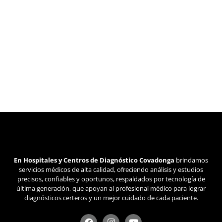
En Hospitales y Centros de Diagnóstico Covadonga
brindamos
servicios médicos de alta calidad, ofreciendo análisis y estudios
precisos, confiables y oportunos, respaldados por tecnología de
última generación, que apoyan al profesional médico para lograr
diagnósticos certeros y un mejor cuidado de cada paciente.
F
I
Y