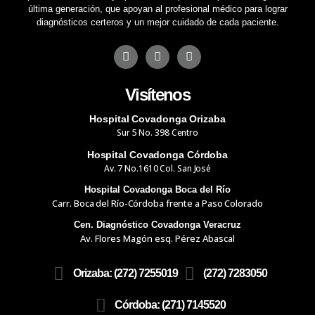
última generación, que apoyan al profesional médico para lograr
diagnósticos certeros y un mejor cuidado de cada paciente.
F
I
Y
a
n
o
c
s
u
e
t
t
Visítenos
b
a
u
o
g
b
Hospital Covadonga Orizaba
o
r
e
k
a
Sur 5 No. 398 Centro
m
Hospital Covadonga Córdoba
Av. 7 No.1610 Col. San José
Hospital Covadonga Boca del Río
Carr. Boca del Río-Córdoba frente a Paso Colorado
Cen. Diagnóstico Covadonga Veracruz
Av. Flores Magón esq. Pérez Abascal
Orizaba: (272) 7255019
(272) 7283050
Córdoba: (271) 7145520