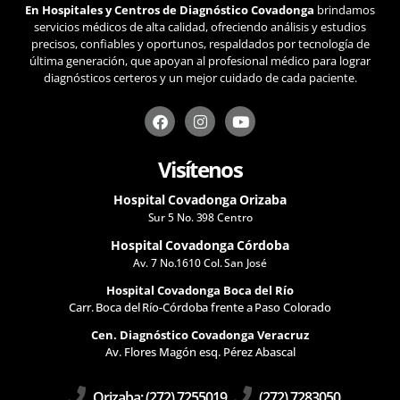
En Hospitales y Centros de Diagnóstico Covadonga
brindamos
servicios médicos de alta calidad, ofreciendo análisis y estudios
precisos, confiables y oportunos, respaldados por tecnología de
última generación, que apoyan al profesional médico para lograr
diagnósticos certeros y un mejor cuidado de cada paciente.
F
I
Y
a
n
o
c
s
u
e
t
t
Visítenos
b
a
u
o
g
b
Hospital Covadonga Orizaba
o
r
e
k
a
Sur 5 No. 398 Centro
m
Hospital Covadonga Córdoba
Av. 7 No.1610 Col. San José
Hospital Covadonga Boca del Río
Carr. Boca del Río-Córdoba frente a Paso Colorado
Cen. Diagnóstico Covadonga Veracruz
Av. Flores Magón esq. Pérez Abascal
Orizaba: (272) 7255019
(272) 7283050